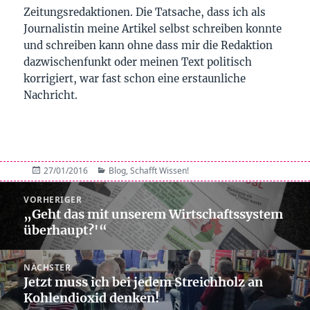
Zeitungsredaktionen. Die Tatsache, dass ich als
Journalistin meine Artikel selbst schreiben konnte
und schreiben kann ohne dass mir die Redaktion
dazwischenfunkt oder meinen Text politisch
korrigiert, war fast schon eine erstaunliche
Nachricht.
Veröffentlicht
Kategorien
27/01/2016
Blog
,
Schafft Wissen!
am
Beitragsnavigation
VORHERIGER
„Geht das mit unserem Wirtschaftssystem
Vorheriger
überhaupt?'“
Beitrag:
NÄCHSTER
Jetzt muss ich bei jedem Streichholz an
Nächster
Kohlendioxid denken!
Beitrag: